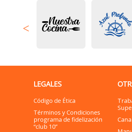
LEGALES
OTR
Código de Ética
Trab
Supe
Términos y Condiciones
programa de fidelización
Cana
“club 10”
Manu