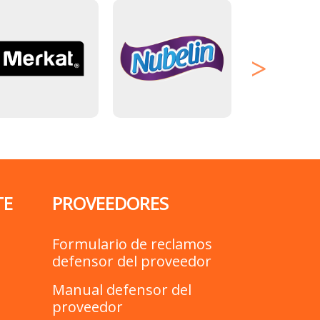
TE
PROVEEDORES
Formulario de reclamos
defensor del proveedor
Manual defensor del
proveedor