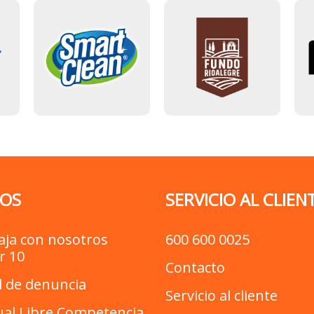
OS
SERVICIO AL CLIEN
aja con nosotros
600 600 0025
r 10
Contacto
l de denuncia
Servicio al cliente
al Libre Competencia